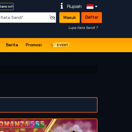
Rupiah
infokan untuk member setia BONANZA555 menggunakan BING.COM agar dapat m
Daftar
Masuk
Lupa Kata Sandi ?
Berita
Promosi