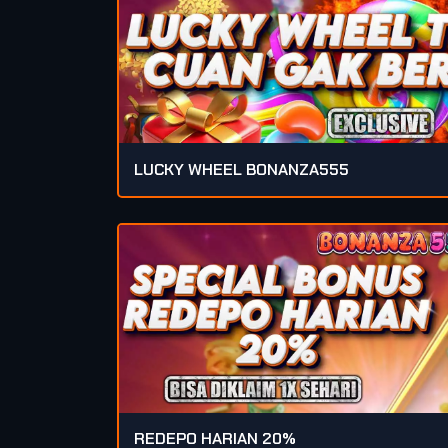
LUCKY WHEEL BONANZA555
REDEPO HARIAN 20%